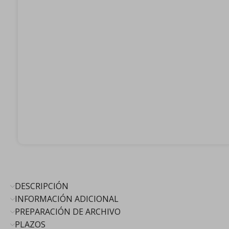
Agregar
Comparar
a a
Favoritos
Compartir
este
producto:
DESCRIPCIÓN
INFORMACIÓN ADICIONAL
PREPARACIÓN DE ARCHIVO
PLAZOS