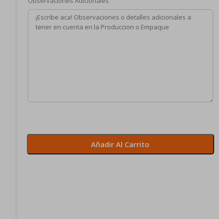
T
Observaciones Adicionales
A
L
O
N
A
R
I
O
S
$
Costo
IVA
Añadir Al Carrito
:
incluido
Libretas,
Recibos,
Comprobantes,
Facturas