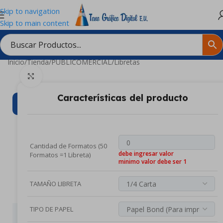
Skip to navigation
Skip to main content
Inicio
/
Tienda
/
PUBLICOMERCIAL
/
Libretas
Clic para ampliar
Características del producto
¡COTIZA EN TIEMPO REAL Y
COMPRA
L
Cantidad de Formatos (50
I
debe ingresar valor
Formatos =1 Libreta)
B
minimo valor debe ser 1
R
TAMAÑO LIBRETA
E
T
TIPO DE PAPEL
A
Ayuda