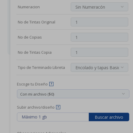
S
para tu
Numeracion
R
producto
E
Guias de
No de Tintas Original
C
Impresión
I
Plantillas
No de Copias
de
B
Troquel
O
No de Tintas Copia
S
F
Tipo de Terminado Libreta
A
C
Escoge tu Diseño
?
T
U
R
Subir archivo/diseño
?
A
Máximo 1 gb
Buscar archivo
S
Y