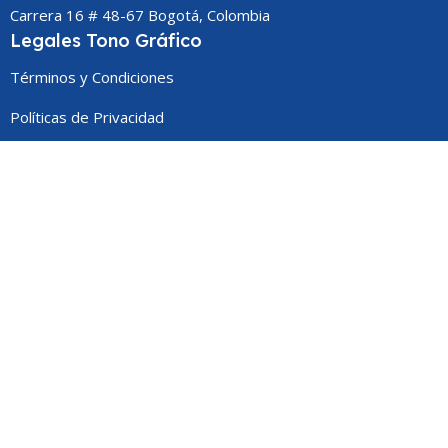
Carrera 16 # 48-67 Bogotá, Colombia
Legales Tono Gráfico
Términos y Condiciones
Políticas de Privacidad
Políticas de Cookies
Nosotros
Quiénes Somos
Servicios
Preguntas Frecuentes
Nuestras Redes
© 2025 | Tono Gráfico Digital All right reserved