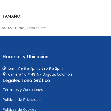
Seleccionar Una Opción
TAMAÑO
20 A (22×11 cms)
,
Carta abierto
(23×29 cms)
,
Oficio abierto (25×35
cms)
MATERIAL
Bond 75grs
Horarios y Ubicación
TIPO DE IMPRESIÓN
Lun - Vie 8 a 7pm y Sab 9 a 2pm
Carrera 16 # 48-67 Bogotá, Colombia
Por una cara / 1×0 tintas
,
Por una
Legales Tono Gráfico
cara / 2×0 tintas
,
Por una cara /
4×0 Tintas
Términos y Condiciones
Políticas de Privacidad
Políticas de Cookies