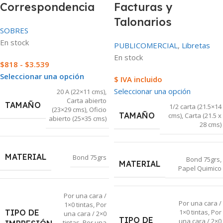
Correspondencia
Facturas y
Talonarios
SOBRES
En stock
PUBLICOMERCIAL
,
Libretas
En stock
$
818
-
$
3.539
Seleccionar una opción
$ IVA incluido
Seleccionar una opción
20 A (22×11 cms)
,
Carta abierto
TAMAÑO
1/2 carta (21.5×14
(23×29 cms)
,
Oficio
TAMAÑO
cms)
,
Carta (21.5 x
abierto (25×35 cms)
28 cms)
MATERIAL
Bond 75grs
Bond 75grs
,
MATERIAL
Papel Quimico
Por una cara /
Por una cara /
1×0 tintas
,
Por
TIPO DE
1×0 tintas
,
Por
una cara / 2×0
TIPO DE
una cara / 2×0
tintas
,
Por una