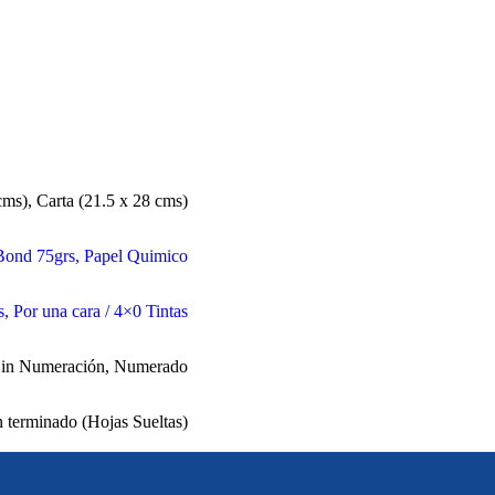
cms)
,
Carta (21.5 x 28 cms)
Bond 75grs
,
Papel Quimico
s
,
Por una cara / 4×0 Tintas
in Numeración
,
Numerado
n terminado (Hojas Sueltas)