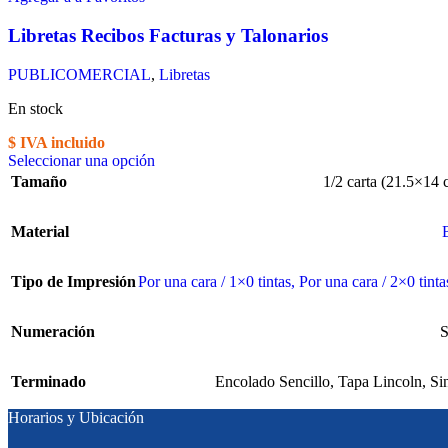
Libretas Recibos Facturas y Talonarios
PUBLICOMERCIAL
,
Libretas
En stock
$ IVA incluido
Seleccionar una opción
Tamaño
1/2 carta (21.5×14 
Material
Tipo de Impresión
Por una cara / 1×0 tintas
,
Por una cara / 2×0 tinta
Numeración
S
Terminado
Encolado Sencillo
,
Tapa Lincoln
,
Si
Horarios y Ubicación