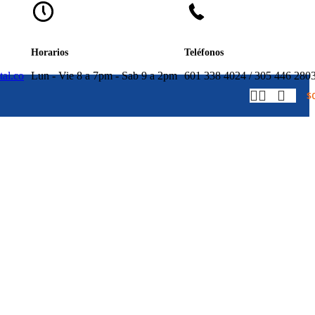
Horarios
Teléfonos
tal.co
Lun - Vie 8 a 7pm - Sab 9 a 2pm
601 338 4024 / 305 446 280
$