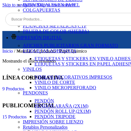
Skip to navigation
INDIVIDUALES EN PAPEL
Skip to main content
COLGAPUERTAS
TACOS DE PAPEL
POSAVASOS PERSONALIZADOS
PLANCHAS METÁLICAS CTP
PRUEBA DE COLOR (SHERPA)
IMPRESIÓN DIGITAL
AFICHES PUBLICITARIOS GRAN FORMATO
ETIQUETAS ADHESIVAS
Inicio
/
Material del producto
/
Papel Quimico
ETIQUETAS Y STICKERS EN VINILO ADHES
Mostrando el único resultado
ETIQUETAS Y STICKERS EN PAPEL ADHES
VINILOS
LÍNEA CORPORATIVA
VINILOS DECORATIVOS IMPRESOS
VINILO DE CORTE
VINILO MICROPERFORADO
9 Productos
PENDONES
PENDÓN
PUBLICOMERCIAL
PENDÓN ARAÑA (2X1M)
PENDÓN ROLL UP (2X1M)
PENDÓN TRIPODE
15 Productos
IMPRESIÓN SOBRE LIENZO
Retablos Personalizados