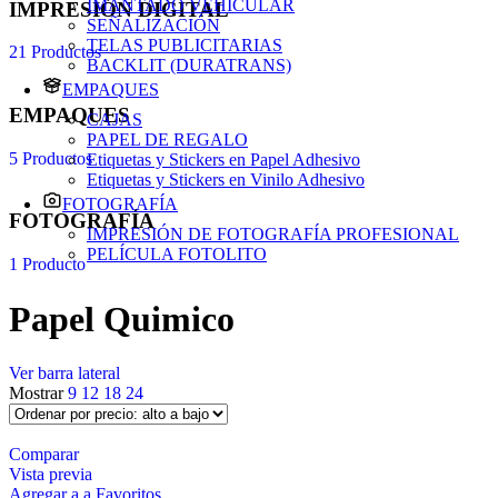
IMANTADO VEHICULAR
IMPRESIÓN DIGITAL
SEÑALIZACIÓN
TELAS PUBLICITARIAS
21 Productos
BACKLIT (DURATRANS)
EMPAQUES
EMPAQUES
CAJAS
PAPEL DE REGALO
5 Productos
Etiquetas y Stickers en Papel Adhesivo
Etiquetas y Stickers en Vinilo Adhesivo
FOTOGRAFÍA
FOTOGRAFÍA
IMPRESIÓN DE FOTOGRAFÍA PROFESIONAL
PELÍCULA FOTOLITO
1 Producto
Papel Quimico
Ver barra lateral
Mostrar
9
12
18
24
Comparar
Vista previa
Agregar a a Favoritos