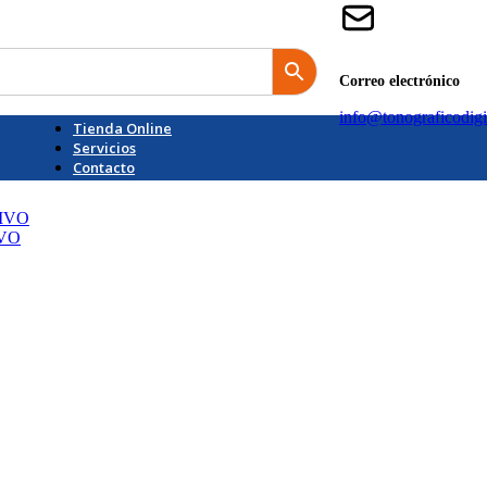
Correo electrónico
info@tonograficodigi
Tienda Online
Servicios
Contacto
IVO
IVO