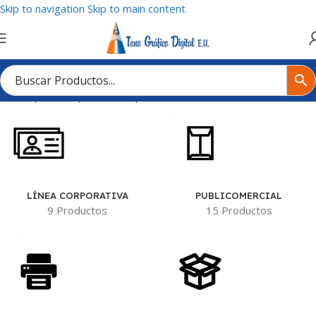
Skip to navigation
Skip to main content
Inicio
/
Tipo de Impresión del producto
/
Por dos caras / 4x4Tintas
LÍNEA CORPORATIVA
PUBLICOMERCIAL
9 Productos
15 Productos