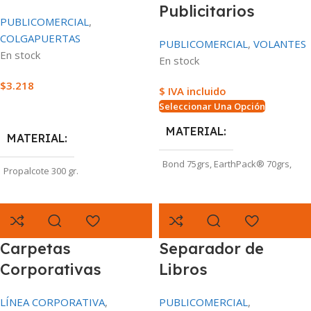
Publicitarios
PUBLICOMERCIAL
,
COLGAPUERTAS
PUBLICOMERCIAL
,
VOLANTES
En stock
En stock
$
3.218
$ IVA incluido
Seleccionar Una Opción
Seleccionar Una Opción
MATERIAL
MATERIAL
Bond 75grs
,
EarthPack® 70grs
,
Propalcote 300 gr.
Papel Periodico 48gr
,
Propalcote
de 115 grs
,
Propalcote de 150 grs
TIPO DE IMPRESIÓN
TIPO DE IMPRESIÓN
Carpetas
Separador de
Por dos caras / 4x4Tintas
Por dos caras / 4x4Tintas
,
Por una
Corporativas
Libros
cara / 4×0 Tintas
TAMAÑO
10×24 cms
LÍNEA CORPORATIVA
,
PUBLICOMERCIAL
,