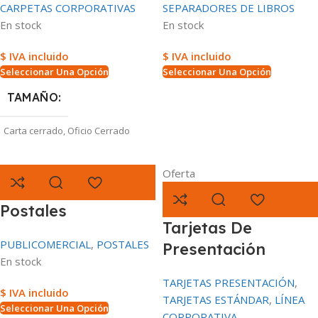
TAMAÑO
CARPETAS CORPORATIVAS
SEPARADORES DE LIBROS
En stock
En stock
PLASTIFICADO
1/4 de carta (10.8×14 cms)
,
1/2
carta (14×21.5 cms)
,
Carta (21.5×28
$ IVA incluido
$ IVA incluido
Plastificado Brillante
,
Plastificado
cms)
Mate
Seleccionar Una Opción
Seleccionar Una Opción
TAMAÑO
Carta cerrado
,
Oficio Cerrado
Oferta
MATERIAL
Postales
Propalcote 300 gr.
Tarjetas De
PUBLICOMERCIAL
,
POSTALES
Presentación
TIPO DE IMPRESIÓN
En stock
TARJETAS PRESENTACIÓN
,
Por dos caras / 4x4Tintas
,
Por una
$ IVA incluido
cara / 4×0 Tintas
TARJETAS ESTÁNDAR
,
LÍNEA
Seleccionar Una Opción
CORPORATIVA