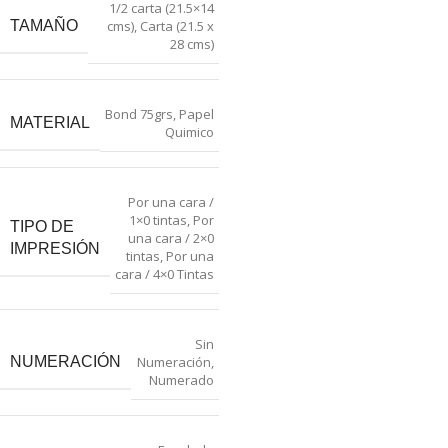
1/2 carta (21.5×14
TAMAÑO
cms)
,
Carta (21.5 x
28 cms)
Bond 75grs
,
Papel
MATERIAL
Quimico
Por una cara /
1×0 tintas
,
Por
TIPO DE
una cara / 2×0
IMPRESIÓN
tintas
,
Por una
cara / 4×0 Tintas
Sin
NUMERACIÓN
Numeración
,
Numerado