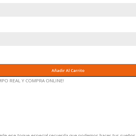
Añadir Al Carrito
EMPO REAL Y
COMPRA ONLINE!
arle ese toque especial recuerda que podemos hacer tus sueños r