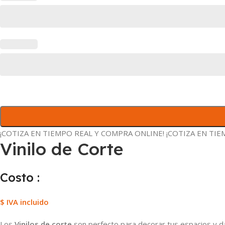
¡COTIZA EN TIEMPO REAL Y
COMPRA ONLINE!
¡COTIZA EN TI
Vinilo de Corte
Costo :
$ IVA incluido
Los
Vinilos de corte
son perfecto para decorar tus espacios y d