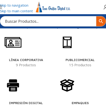
Skip to navigation
Skip to main content
icio
/
Material del producto
/
Lafsol Spectra (142grs Mate Opaco)
LÍNEA CORPORATIVA
PUBLICOMERCIAL
9 Productos
15 Productos
IMPRESIÓN DIGITAL
EMPAQUES