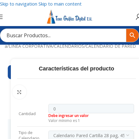
Skip to navigation
Skip to main content
enda
/
LÍNEA CORPORATIVA
/
CALENDARIOS
/
CALENDARIO DE PARED
Características del producto
¡COTIZA EN TIEMPO REAL Y
COMPRA 
Clic para ampliar
C
A
L
Cantidad
Debe ingresar un valor
E
Valor mínimo es 1
N
Ayuda
D
Tipo de
para tu
Calendario