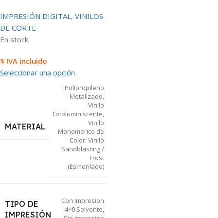
IMPRESIÓN DIGITAL
,
VINILOS
DE CORTE
En stock
$ IVA incluido
Seleccionar una opción
Polipropileno
Metalizado
,
Vinilo
Fotoluminiscente
,
Vinilo
MATERIAL
Monomerico de
Color
,
Vinilo
Sandblasting /
Frost
(Esmerilado)
Con Impresion
TIPO DE
4×0 Solvente
,
IMPRESIÓN