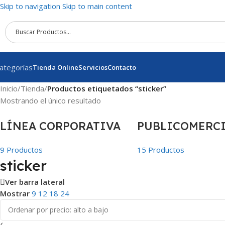
Skip to navigation
Skip to main content
ategorías
Tienda Online
Servicios
Contacto
Inicio
/
Tienda
/
Productos etiquetados “sticker”
Mostrando el único resultado
LÍNEA CORPORATIVA
PUBLICOMERC
9 Productos
15 Productos
sticker
Ver barra lateral
Mostrar
9
12
18
24