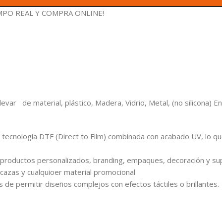
EMPO REAL Y
COMPRA ONLINE!
evar de material, plástico, Madera, Vidrio, Metal, (no silicona) E
ecnología DTF (Direct to Film) combinada con acabado UV, lo que 
a productos personalizados, branding, empaques, decoración y supe
azas y cualquioer material promocional
 de permitir diseños complejos con efectos táctiles o brillantes.