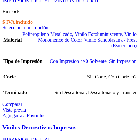
IMPRESIÓN DIGITAL
,
VINILOS DE CORTE
En stock
$ IVA incluido
Seleccionar una opción
Polipropileno Metalizado
,
Vinilo Fotoluminiscente
,
Vinilo
Material
Monomerico de Color
,
Vinilo Sandblasting / Frost
(Esmerilado)
Tipo de Impresión
Con Impresion 4×0 Solvente
,
Sin Impresion
Corte
Sin Corte
,
Con Corte m2
Terminado
Sin Descartonar
,
Descartonado y Transfer
Comparar
Vista previa
Agregar a a Favoritos
Vinilos Decorativos Impresos
IMPRESIÓN DIGITAL