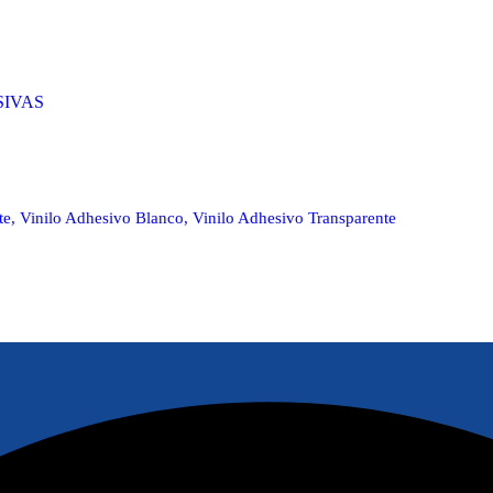
SIVAS
te
,
Vinilo Adhesivo Blanco
,
Vinilo Adhesivo Transparente