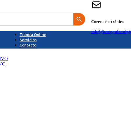
Correo electrónico
info@tonograficodigi
Tienda Online
Servicios
Contacto
IVO
IVO