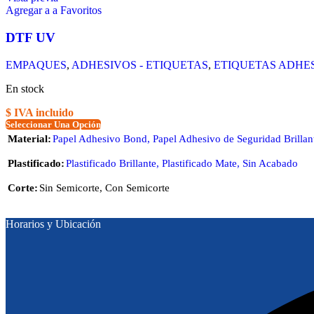
Agregar a a Favoritos
DTF UV
EMPAQUES
,
ADHESIVOS - ETIQUETAS
,
ETIQUETAS ADHE
En stock
$ IVA incluido
Seleccionar Una Opción
Material
Papel Adhesivo Bond
,
Papel Adhesivo de Seguridad Brillan
Plastificado
Plastificado Brillante
,
Plastificado Mate
,
Sin Acabado
Corte
Sin Semicorte
,
Con Semicorte
Horarios y Ubicación