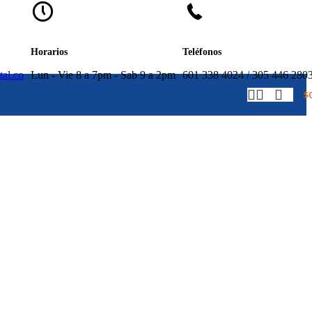
Horarios
Teléfonos
tal.co
Lun - Vie 8 a 7pm - Sab 9 a 2pm
601 338 4024 / 305 446 280
$