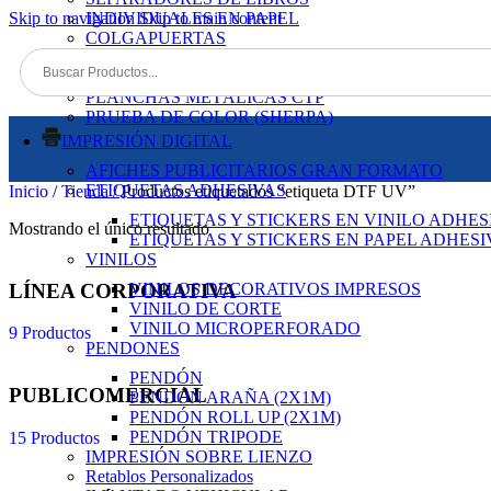
Skip to navigation
INDIVIDUALES EN PAPEL
Skip to main content
COLGAPUERTAS
TACOS DE PAPEL
POSAVASOS PERSONALIZADOS
PLANCHAS METÁLICAS CTP
PRUEBA DE COLOR (SHERPA)
IMPRESIÓN DIGITAL
AFICHES PUBLICITARIOS GRAN FORMATO
ETIQUETAS ADHESIVAS
Inicio
/
Tienda
/
Productos etiquetados “etiqueta DTF UV”
ETIQUETAS Y STICKERS EN VINILO ADHES
Mostrando el único resultado
ETIQUETAS Y STICKERS EN PAPEL ADHES
VINILOS
LÍNEA CORPORATIVA
VINILOS DECORATIVOS IMPRESOS
VINILO DE CORTE
VINILO MICROPERFORADO
9 Productos
PENDONES
PENDÓN
PUBLICOMERCIAL
PENDÓN ARAÑA (2X1M)
PENDÓN ROLL UP (2X1M)
PENDÓN TRIPODE
15 Productos
IMPRESIÓN SOBRE LIENZO
Retablos Personalizados