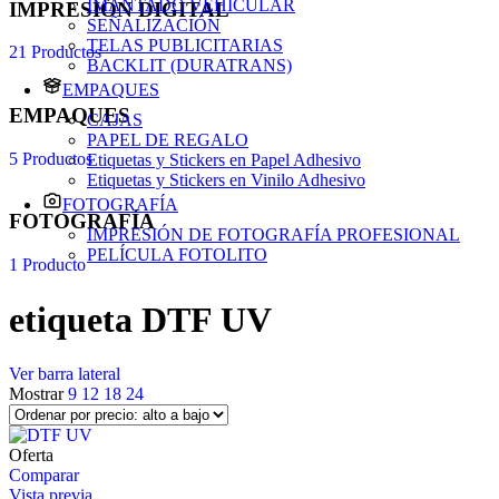
IMANTADO VEHICULAR
IMPRESIÓN DIGITAL
SEÑALIZACIÓN
TELAS PUBLICITARIAS
21 Productos
BACKLIT (DURATRANS)
EMPAQUES
EMPAQUES
CAJAS
PAPEL DE REGALO
5 Productos
Etiquetas y Stickers en Papel Adhesivo
Etiquetas y Stickers en Vinilo Adhesivo
FOTOGRAFÍA
FOTOGRAFÍA
IMPRESIÓN DE FOTOGRAFÍA PROFESIONAL
PELÍCULA FOTOLITO
1 Producto
etiqueta DTF UV
Ver barra lateral
Mostrar
9
12
18
24
Oferta
Comparar
Vista previa