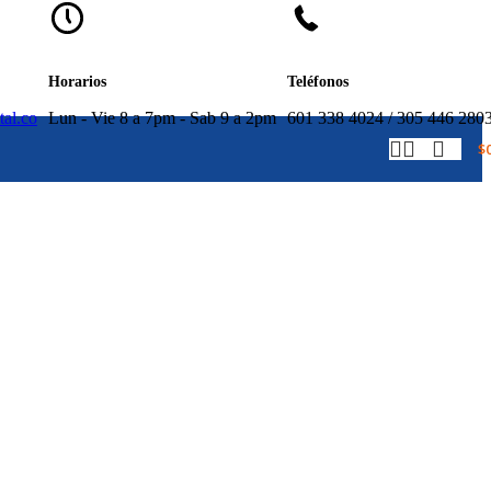
Horarios
Teléfonos
tal.co
Lun - Vie 8 a 7pm - Sab 9 a 2pm
601 338 4024 / 305 446 280
$