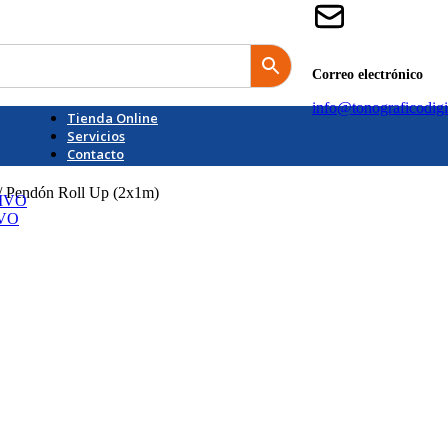
Correo electrónico
info@tonograficodigi
Tienda Online
Servicios
Contacto
/
Pendón Roll Up (2x1m)
IVO
IVO