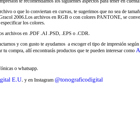
impresión te recomendamos los siguientes aspectos para tener en cuenta
archivo o que lo conviertan en curvas, te sugerimos que no sea de tamaño
lor Gracol 2006.Los archivos en RGB o con colores PANTONE, se conve
pecificar los colores.
 los archivos en .PDF .AI .PSD, .EPS o .CDR.
ctarnos y con gusto te ayudamos a escoger el tipo de impresión según t
A
 tu compra, allí encontrarás productos que te pueden interesar como
efónicas o whatsapp.
git
al
E.U
.
@tonograficodigital
y en Instagram