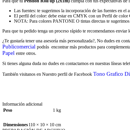
Para que tu
Pendón Roll up (2x1m)
cumpla con tus expectativas de 
Las fuentes: te sugerimos la incorporación de las fuentes en el 
El perfil del color: debe estar en CMYK con un Perfil de co
NOTA: Para colores PANTONE O tintas directas te sugerimos es
Para que tu pedido tenga un proceso rápido te recomendamos enviar
¿Te gustaría tener una asesoría más personalizada?, No dudes en conta
Publicomercial
podrás encontrar más productos para complementar
Papel
entre otros.
Si tienes alguna duda no dudes en contactarnos en nuestras líneas tel
Tono Grafico
Di
También visitanos en Nuestro perfil de Facebook
Información adicional
Peso
1 kg
Dimensiones
110 × 10 × 10 cm