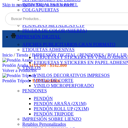
Skip to navigation
INDIVIDUALES EN PAPEL
Skip to main content
COLGAPUERTAS
TACOS DE PAPEL
POSAVASOS PERSONALIZADOS
PLANCHAS METÁLICAS CTP
PRUEBA DE COLOR (SHERPA)
IMPRESIÓN DIGITAL
AFICHES PUBLICITARIOS GRAN FORMATO
ETIQUETAS ADHESIVAS
Inicio
/
Tienda
/
IMPRESIÓN DIGITAL
/
PENDONES
/
ROLL UP
ETIQUETAS Y STICKERS EN VINILO ADHES
ETIQUETAS Y STICKERS EN PAPEL ADHES
Pendón Araña
$
113.500
-
$
142.800
VINILOS
Volver a Productos
VINILOS DECORATIVOS IMPRESOS
VINILO DE CORTE
Pendón Trípode
$ IVA incluido
VINILO MICROPERFORADO
PENDONES
PENDÓN
PENDÓN ARAÑA (2X1M)
PENDÓN ROLL UP (2X1M)
PENDÓN TRIPODE
IMPRESIÓN SOBRE LIENZO
Retablos Personalizados